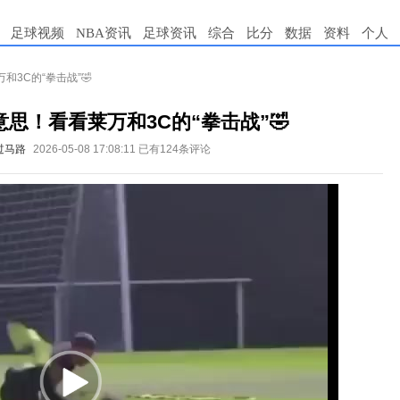
足球视频
NBA资讯
足球资讯
综合
比分
数据
资料
个人
3C的“拳击战”🤣
思！看看莱万和3C的“拳击战”🤣
过马路
2026-05-08 17:08:11
已有124条评论