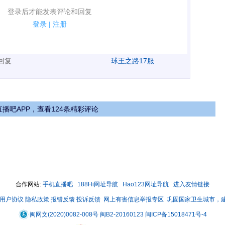
表评论了！
登录后才能发表评论和回复
规.
登录
|
注册
广告、侮辱攻击他人、刷屏等信息.
表回复
球王之路17服
播吧APP，查看124条精彩评论
合作网站:
手机直播吧
188Hi网址导航
Hao123网址导航
进入友情链接
用户协议
隐私政策
报错反馈
投诉反馈
网上有害信息举报专区
巩固国家卫生城市，
闽网文(2020)0082-008号
闽B2-20160123
闽ICP备15018471号-4