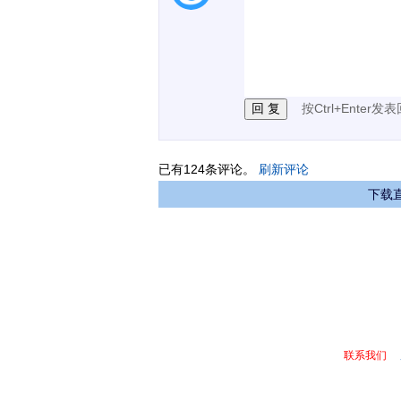
1.电脑端新用户可以发
2.发言请遵守国家法律法
3.禁止发布任何宣传、
按Ctrl+Enter发
00:00 / 00:18
已有
124
条评论。
刷新评论
下载直
联系我们