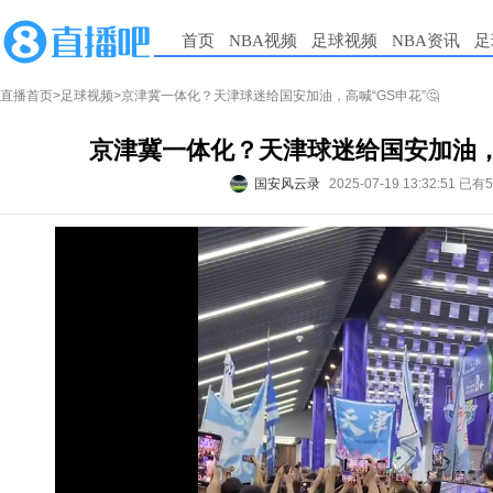
首页
NBA视频
足球视频
NBA资讯
足
直播首页
>
足球视频
>京津冀一体化？天津球迷给国安加油，高喊“GS申花”🤔
京津冀一体化？天津球迷给国安加油，高
国安风云录
2025-07-19 13:32:51
已有