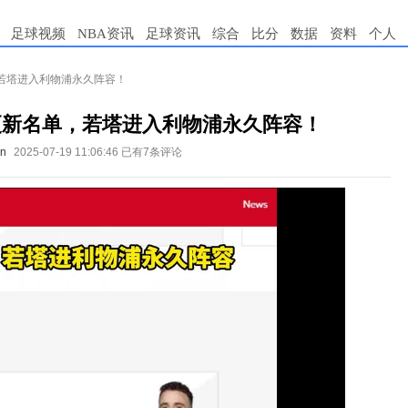
足球视频
NBA资讯
足球资讯
综合
比分
数据
资料
个人
若塔进入利物浦永久阵容！
更新名单，若塔进入利物浦永久阵容！
en
2025-07-19 11:06:46
已有7条评论