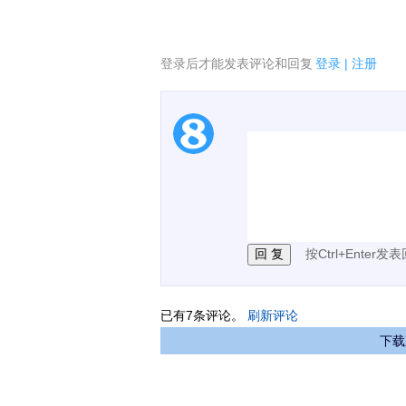
登录后才能发表评论和回复
登录
|
注册
1.电脑端新用户可以发
2.发言请遵守国家法律法
3.禁止发布任何宣传、
按Ctrl+Enter发
已有
7
条评论。
刷新评论
下载