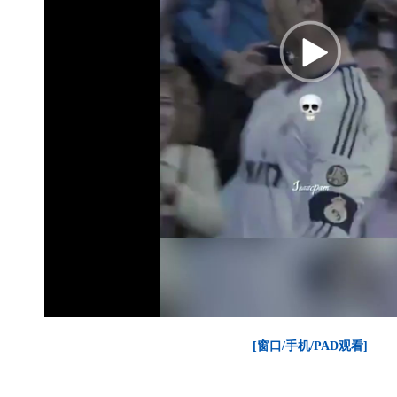
[窗口/手机/PAD观看]