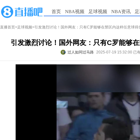
首页
NBA视频
足球视频
NBA资讯
足
直播首页
>
足球视频
>引发激烈讨论！国外网友：只有C罗能够在禁区内这样任意球得
引发激烈讨论！国外网友：只有C罗能够
过人如同过马路
2025-07-19 15:32:00
已有