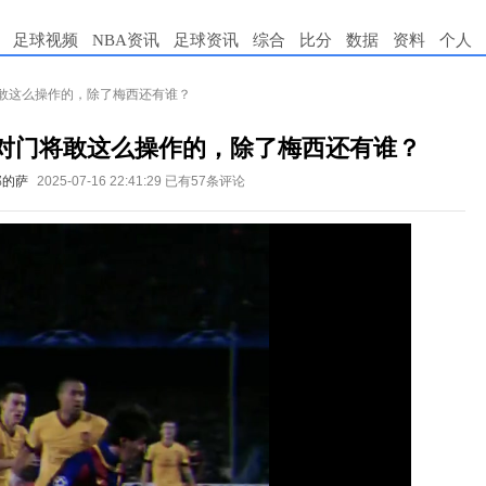
足球视频
NBA资讯
足球资讯
综合
比分
数据
资料
个人
将敢这么操作的，除了梅西还有谁？
面对门将敢这么操作的，除了梅西还有谁？
那的萨
2025-07-16 22:41:29
已有57条评论