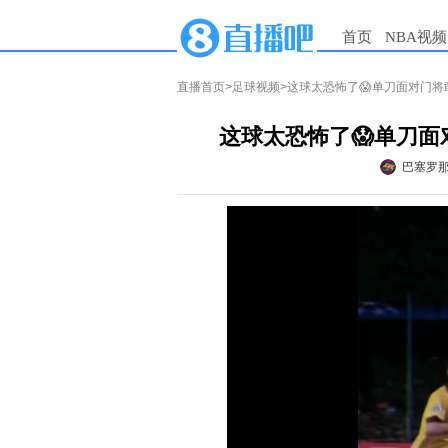
首页
NBA视频
直播首页
>
足球视频
>这球太恐怖了😱单刀面对门
这球太恐怖了😱单刀
巴塞罗