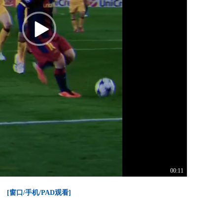
00:11
[窗口/手机/PAD观看]