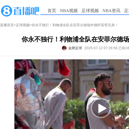
首页
NBA视频
足球视频
NBA资讯
足
直播首页
>
足球视频
>你永不独行！利物浦全队在安菲尔德场外缅怀若塔兄弟！
你永不独行！利物浦全队在安菲尔德
金牌足球
2025-07-12 07:26:56
已有1