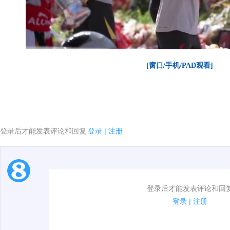
[窗口/手机/PAD观看]
登录后才能发表评论和回复
登录
|
注册
1.电脑端新用户可以发表评论了！
登录后才能发表评论和回
2.发言请遵守国家法律法规.
登录
|
注册
00:00 / 02:28
3.禁止发布任何宣传、广告、侮辱攻击他人、刷屏等信