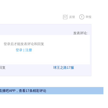
反馈
举报
发表评论:
表评论了！
登录后才能发表评论和回复
规.
登录
|
注册
广告、侮辱攻击他人、刷屏等信息.
表回复
球王之路17服
直播吧APP，查看17条精彩评论