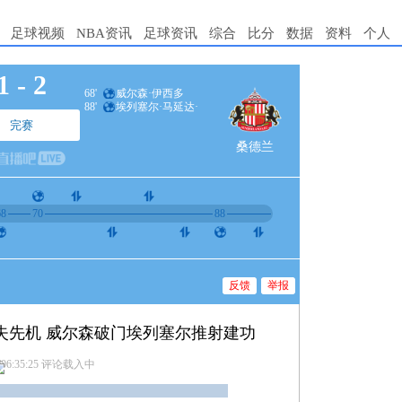
足球视频
NBA资讯
足球资讯
综合
比分
数据
资料
个人
1
-
2
68'
威尔森·伊西多
88'
埃列塞尔·马延达·
多苏
完赛
桑德兰
68
70
88
反馈
举报
兰失先机 威尔森破门埃列塞尔推射建功
 06:35:25
评论载入中