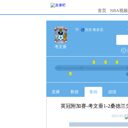
首页
NBA视频
70'
杰克·鲁多尼
考文垂
0
45
直播
数据
集锦
战报
英冠附加赛-考文垂1-2桑德
2025-05-10