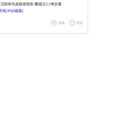
后卫回传乌龙助攻绝杀 桑德兰2-1考文垂
手机/PAD观看]
反馈
举报