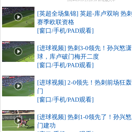
2024-05-19 23:20:59
评论载入中
[英超全场集锦] 英超-库卢双响 热
赛季欧联资格
[窗口/手机/PAD观看]
[进球视频] 热刺3-0领先！孙兴
球，库卢破门梅开二度
[窗口/手机/PAD观看]
[进球视频] 2-0领先！热刺前场
门
[窗口/手机/PAD观看]
[进球视频] 热刺1-0领先了！孙
门建功