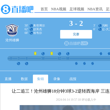
首页
NBA视频
足球视频
NBA资讯
足
3
-
2
50'
奥塔博尔
3'
冯刚
62'
赵英杰
6'
让-大
68'
埃韦尔
完赛
沧州雄狮
0
3
6
50
62
68
直播
数据
集锦
录像
战报
让二追三！沧州雄狮18分钟3球3-2逆转西海岸 三
2024-04-14 19:57:18
评论载入中