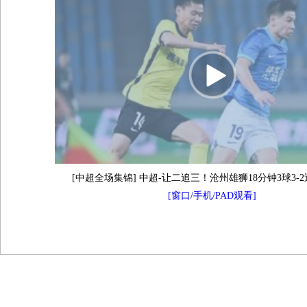
[中超全场集锦] 中超-让二追三！沧州雄狮18分钟3球3-
[窗口/手机/PAD观看]