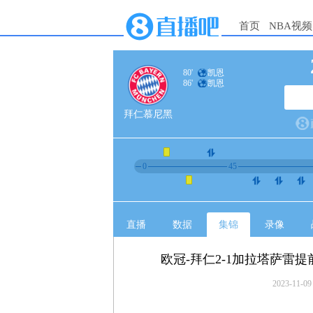
首页
NBA视频
80'
凯恩
86'
凯恩
拜仁慕尼黑
0
45
直播
数据
集锦
录像
欧冠-拜仁2-1加拉塔萨雷
2023-11-09