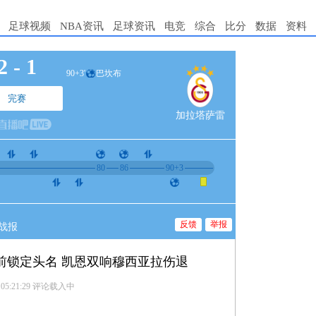
足球视频
NBA资讯
足球资讯
电竞
综合
比分
数据
资料
2
-
1
90+3'
巴坎布
完赛
加拉塔萨雷
80
86
90+3
反馈
举报
战报
提前锁定头名 凯恩双响穆西亚拉伤退
 05:21:29
评论载入中