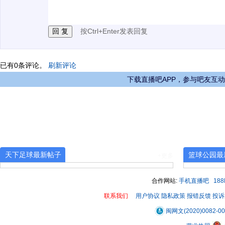
3.禁止发布任何宣传、广告、侮辱攻击他人、刷屏等信
按Ctrl+Enter发表回复
已有
0
条评论。
刷新评论
下载直播吧APP，参与吧友互动
天下足球最新帖子
篮球公园最
+更多
合作网站:
手机直播吧
18
联系我们
用户协议
隐私政策
报错反馈
投诉
闽网文(2020)0082-0