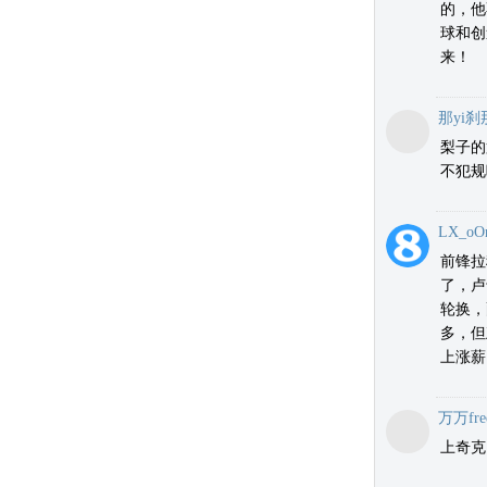
的，他
球和创
来！
那yi刹
梨子的
不犯规
LX_oO
前锋拉
了，卢
轮换，
多，但
上涨薪
万万fre
上奇克