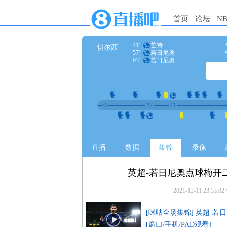
首页
论坛
N
41'
芒特
切尔西
57'
若日尼奥
93'
若日尼奥
0
27
41
直播
数据
集锦
录像
英超-若日尼奥点球梅开二
2021-12-11 23:53:02
[咪咕全场集锦] 英超-若
[窗口/手机/PAD观看]