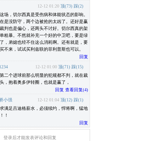
12-12 01:20
顶(
73
)
踩(
2
)
这场，切尔西真是受伤病和体能状态的影响。
在是没防守，两个边被抢的太凶了。还好是赢
裁判也是偏心，还两头不讨好。切尔西真的架
单粗暴。不然就补充一个好的中卫吧，要是绿
了，弟媳也经不住这么消耗啊。还有就是，要
买不来，试试买利兹联的菲利普斯也可以。
回复
234
12-12 01:00
顶(
71
)
踩(
15
)
第二个进球前那么明显的犯规都不判，就在裁
头，抱着奥多伊转圈，也就是赢了，
回复
查看回复
(
4
)
桥小强
12-12 01:04
顶(
12
)
踩(
1
)
求满足吕迪格薪水，必须续约，悍将啊，猛地
！！
回复
登录后才能发表评论和回复
用户可以发表评论了！