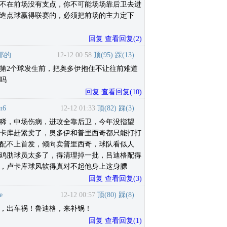
不在前场没有支点，你不可能场场靠后卫去进
造点球赢得联赛的，必须把前场的主力定下
回复
查看回复
(
2
)
那的
12-12 00:58
顶(
95
)
踩(
13
)
第2个球发生前，把奥多伊抱住不让往前难道
吗
回复
查看回复
(
10
)
n6
12-12 01:33
顶(
82
)
踩(
3
)
稀，中场伤病，进攻全靠后卫，今年没指望
卡库赶紧卖了，奥多伊和普里西奇都只能打打
配不上首发，倾向卖普里西奇，球队看似人
鸡肋球员太多了，得清理掉一批，吕迪格配得
，卢卡库球风软得真对不起他身上这身膘
回复
查看回复
(
3
)
e
12-12 00:57
顶(
80
)
踩(
8
)
，出车祸！鲁迪格，来补锅！
回复
查看回复
(
1
)