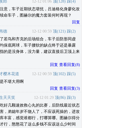
夜郎
12-12 01:06
顶(
128
)
踩(
4
)
注意，车子近期状态堪忧，吕迪格化身廖化攻
续命车子，图赫尔的魔力套装何时再现？
回复
韦德
12-12 00:59
顶(
121
)
踩(
2
)
了若鸟和齐克的后场组合，车子后防形同虚
均保底两球，车子腰软的缺点终于还是暴露
指的是没身体，没力量，建议直接后卫顶上来
回复
查看回复
(
8
)
才樱木花道
12-12 00:59
顶(
102
)
踩(
5
)
是不堪大用啊
回复
查看回复
(
3
)
生天天笑
12-12 01:29
顶(
86
)
踩(
3
)
吃好几颗速效救心丸的比赛，后防线最近状态
害，弟媳年岁不饶人了，不应该死操的，进攻
库丰富，感觉谁都行，打哪算哪。图赫尔得分
才行，憨憨花了这么多钱不应该这么少时间