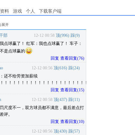
资料
游戏
个人
下载客户端
击展开
干部
12-12 00:58
顶(
996
)
踩(
9
)
我点球赢了！ 红军：我也点球赢了！ 车子：
不是点球赢的
回复
查看回复
(
76
)
ao
12-12 00:56
顶(
616
)
踩(
24
)
：还不给劳资加薪续
！！！！！！！！！！！！！！！！！！！！！！！！！！！！！！！！
回复
查看回复
(
15
)
m
12-12 00:58
顶(
437
)
踩(
11
)
罚尺度不一，双方球员都不满意，最后差点打
差评。
回复
查看回复
(
10
)
12-12 00:56
顶(
430
)
踩(
57
)