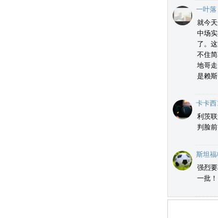
一叶落
就今天
中场实
了。这
不住简
地哥走
是赖斯
卡卡西1
利茨联
判脸前
斯坦福
强烈要
一批！
1.电脑端新