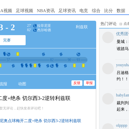
BA视频
足球视频
NBA资讯
足球资讯
电竞
综合
比分
数据
热门评论
点
3
-
2
27'
拉菲尼亚
利兹联
82'
杰尔哈德
优秀团
完赛
曼城：
谁踏马
57
82
90
93
youyuh
吕迪格
约！！
反馈
举报
战报
动图
babyIa
度+绝杀 切尔西3-2逆转利兹联
裁判判
暂无评论，赶快发表评论吧！
起来，
日尼奥点球梅开二度+绝杀 切尔西3-2逆转利兹联
olpppp