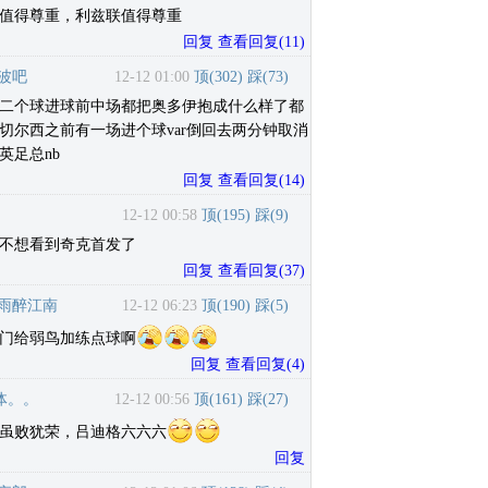
值得尊重，利兹联值得尊重
回复
查看回复
(
11
)
波吧
12-12 01:00
顶(
302
)
踩(
73
)
二个球进球前中场都把奥多伊抱成什么样了都
切尔西之前有一场进个球var倒回去两分钟取消
英足总nb
回复
查看回复
(
14
)
12-12 00:58
顶(
195
)
踩(
9
)
不想看到奇克首发了
回复
查看回复
(
37
)
雨醉江南
12-12 06:23
顶(
190
)
踩(
5
)
门给弱鸟加练点球啊
回复
查看回复
(
4
)
体。。
12-12 00:56
顶(
161
)
踩(
27
)
虽败犹荣，吕迪格六六六
回复