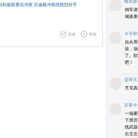
梅里爱
西与利兹联赛后冲突 吕迪格冲前排怒怼对手
倒车请
城拔寨
卡卡和
反馈
举报
自从用
设，场
了。软
吧！
篮球天
齐克真
笑看今
一场要
下滑厉
线武器
出主次