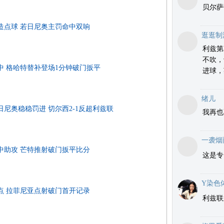
贝尔萨
再造点球 若日尼奥主罚命中双响
逛逛制
利兹第
不吹，
传中 格哈特替补登场1分钟破门扳平
进球，
绪儿
日尼奥稳稳罚进 切尔西2-1反超利兹联
我再也
一袭烟
传中助攻 芒特推射破门扳平比分
这是专
Y染色
送点 拉菲尼亚点射破门首开记录
利兹联