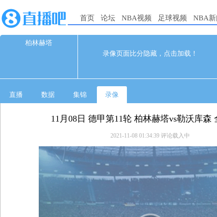
首页
论坛
NBA视频
足球视频
NBA
柏林赫塔
0
0
录像页面比分隐藏，点击加载！
11-07 22:30
直播
数据
集锦
录像
11月08日 德甲第11轮 柏林赫塔vs勒沃库森
2021-11-08 01:34:39
评论载入中