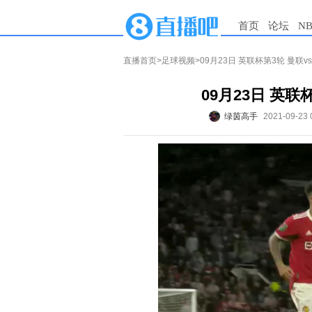
首页
论坛
N
直播首页
>
足球视频
>09月23日 英联杯第3轮 曼联
09月23日 英联
绿茵高手
2021-09-23 