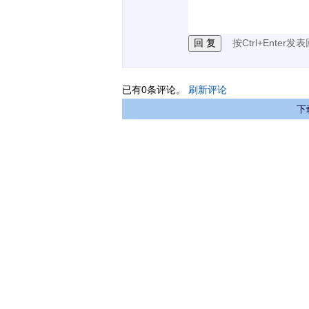
3.禁止发布任何宣传、
按Ctrl+Enter发
已有
0
条评论。
刷新评论
下