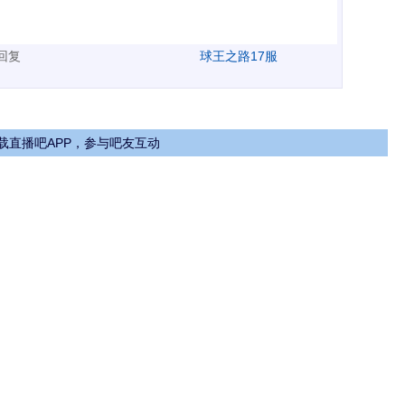
广告、侮辱攻击他人、刷屏等信息.
表回复
球王之路17服
载直播吧APP，参与吧友互动