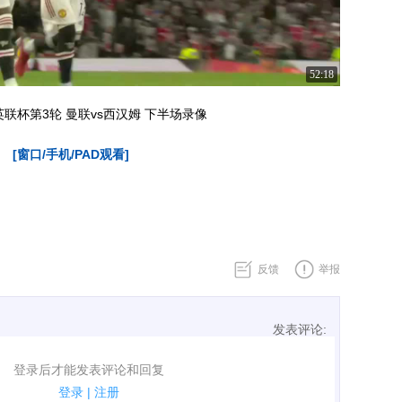
52:18
 英联杯第3轮 曼联vs西汉姆 下半场录像
[窗口/手机/PAD观看]
反馈
举报
发表评论:
表评论了！
登录后才能发表评论和回复
规.
登录
|
注册