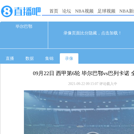
首页
论坛
NBA视频
足球视频
NBA
毕尔巴鄂
0
0
录像页面比分隐藏，点击加载！
09-22 04:00
直播
数据
集锦
录像
09月22日 西甲第6轮 毕尔巴鄂vs巴列卡诺
2021-09-22 09:15:07
评论载入中