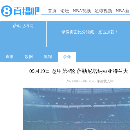
首页
论坛
NBA视频
足球视频
NBA
萨勒尼塔纳
0
0
录像页面比分隐藏，点击加载！
09-19 02:45
直播
数据
集锦
录像
09月19日 意甲第4轮 萨勒尼塔纳vs亚特兰大
2021-09-19 06:38:46
评论载入中