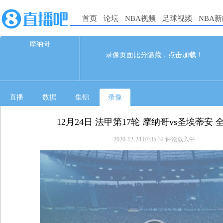
首页
论坛
NBA视频
足球视频
NBA
摩纳哥
0
0
录像页面比分隐藏，点击加载！
12-24 04:00
直播
数据
集锦
录像
12月24日 法甲第17轮 摩纳哥vs圣埃蒂安
2020-12-24 07:35:34
评论载入中