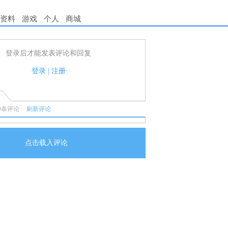
资料
游戏
个人
商城
登录后才能发表评论和回复
用户可以发表评论了！
守国家法律法规.
登录
|
注册
任何宣传、广告、侮辱攻击他人、刷屏等信息.
0
条评论
刷新评论
点击载入评论