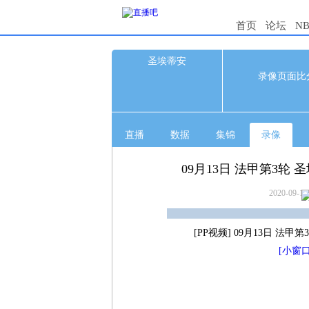
首页
论坛
N
圣埃蒂安
0
录像页面比
0
直播
数据
集锦
录像
09月13日 法甲第3轮
2020-09-13
[PP视频] 09月13日 法
[小窗口