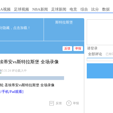
BA视频
足球视频
NBA新闻
足球新闻
电竞
综合
比分
数据
斯特拉斯堡
0
1.电脑端新
分隐藏，点击加载！
9-13 03:00
2.发言请遵
3.禁止发布
请登录
反馈
举报
全部评论
已有
 圣埃蒂安vs斯特拉斯堡 全场录像
 05:31:24
评论载入中
甲第3轮 圣埃蒂安vs斯特拉斯堡 全场录像
/手机/Pad观看]
反馈
举报