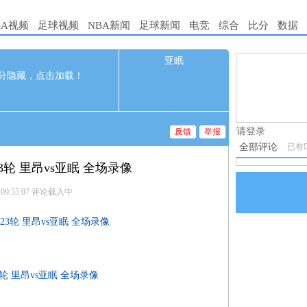
BA视频
足球视频
NBA新闻
足球新闻
电竞
综合
比分
数据
亚眠
0
1.电脑端新
分隐藏，点击加载！
2-06 02:00
2.发言请遵
3.禁止发布
请登录
反馈
举报
全部评论
已有
23轮 里昂vs亚眠 全场录像
 09:55:07
评论载入中
第23轮 里昂vs亚眠 全场录像
23轮 里昂vs亚眠 全场录像