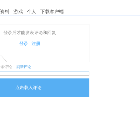
资料
游戏
个人
下载客户端
登录后才能发表评论和回复
用户可以发表评论了！
守国家法律法规.
登录
|
注册
任何宣传、广告、侮辱攻击他人、刷屏等信息.
0
条评论
刷新评论
点击载入评论