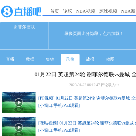
首页
论坛
NBA视频
足球视频
NBA
谢菲尔德联
0
0
录像页面比分隐藏，点击加载！
01-22 03:30
直播
数据
集锦
录像
战报
动图
01月22日 英超第24轮 谢菲尔德联vs曼城
2020-01-22 06:12:47
评论载入中
[PP视频] 01月22日 英超第24轮 谢菲尔德联vs曼城 
[小窗口/手机/Pad观看]
[咪咕视频] 01月22日 英超第24轮 谢菲尔德联vs曼城
[小窗口/手机/Pad观看]