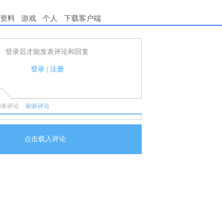
资料
游戏
个人
下载客户端
登录后才能发表评论和回复
用户可以发表评论了！
守国家法律法规.
登录
|
注册
任何宣传、广告、侮辱攻击他人、刷屏等信息.
0
条评论
刷新评论
点击载入评论