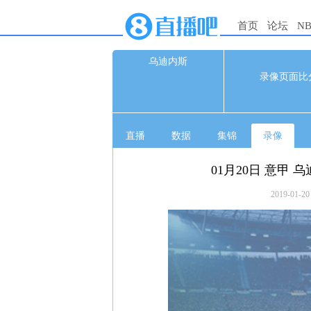
首页
论坛
N
乌迪内斯
0
录像页面比
0
直播
数据
集锦
录像
01月20日 意甲 
2019-01-20