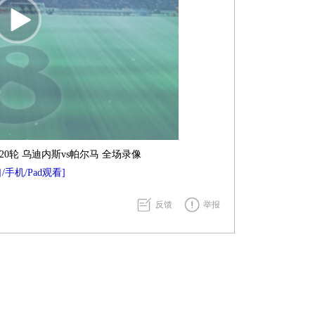
甲第20轮 乌迪内斯vs帕尔马 全场录像
/手机/Pad观看]
反馈
举报