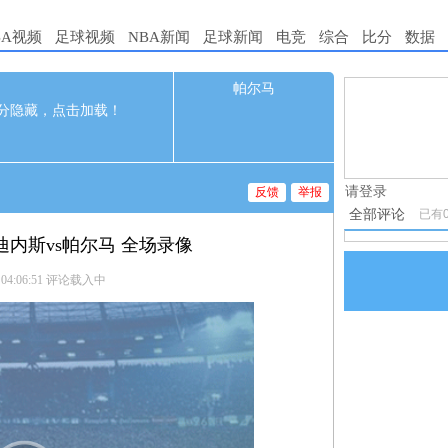
BA视频
足球视频
NBA新闻
足球新闻
电竞
综合
比分
数据
帕尔马
0
1.电脑端新
分隐藏，点击加载！
1-20 01:00
2.发言请遵
3.禁止发布
请登录
反馈
举报
全部评论
已有
乌迪内斯vs帕尔马 全场录像
 04:06:51
评论载入中