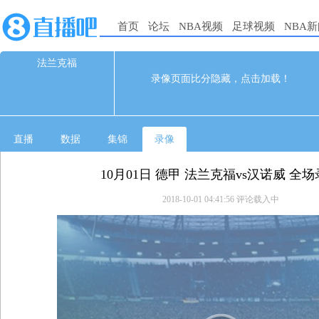
首页
论坛
NBA视频
足球视频
NBA
法兰克福
0
0
录像页面比分隐藏，点击加载！
09-30 21:30
直播
数据
集锦
录像
10月01日 德甲 法兰克福vs汉诺威 全
2018-10-01 04:41:56
评论载入中