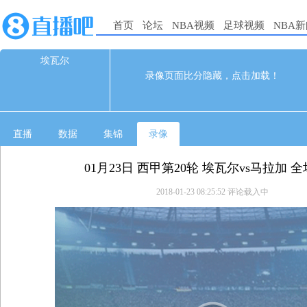
首页
论坛
NBA视频
足球视频
NBA
埃瓦尔
0
0
录像页面比分隐藏，点击加载！
01-23 04:00
直播
数据
集锦
录像
01月23日 西甲第20轮 埃瓦尔vs马拉加 
2018-01-23 08:25:52
评论载入中