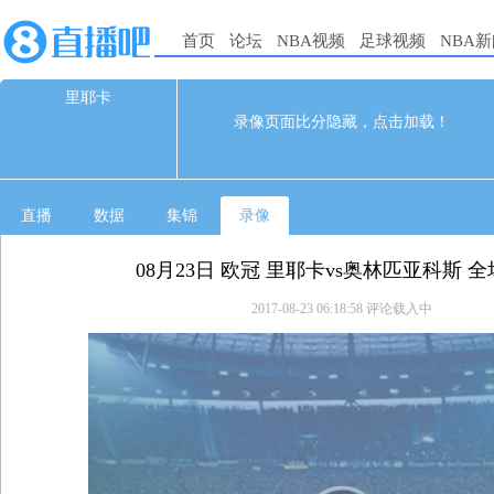
首页
论坛
NBA视频
足球视频
NBA
里耶卡
0
0
录像页面比分隐藏，点击加载！
08-23 02:45
直播
数据
集锦
录像
08月23日 欧冠 里耶卡vs奥林匹亚科斯 
2017-08-23 06:18:58
评论载入中