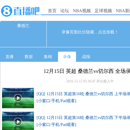
首页
论坛
NBA视频
足球视频
NBA
桑德兰
0
0
录像页面比分隐藏，点击加载！
12-15 03:45
直播
数据
集锦
录像
战报
12月15日 英超 桑德兰vs切尔西 全场
2016-12-15 05:36:47
评论载入中
[QQ] 12月15日 英超第16轮 桑德兰vs切尔西 上半场
[小窗口/手机/Pad观看]
[QQ] 12月15日 英超第16轮 桑德兰vs切尔西 下半场
[小窗口/手机/Pad观看]