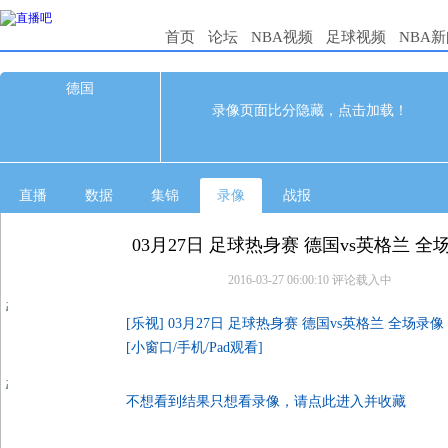
首页
论坛
NBA视频
足球视频
NBA
德国
0
0
录像页面比分隐藏，点击加载！
03-27 03:45
直播
数据
集锦
录像
战报
03月27日 足球热身赛 德国vs英格兰 全
2016-03-27 06:00:10
评论载入中
[乐视] 03月27日 足球热身赛 德国vs英格兰 全场录像
[小窗口/手机/Pad观看]
不想看到结果只想看录像，请点此进入并收藏