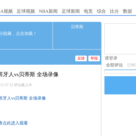
BA视频
足球视频
NBA新闻
足球新闻
电竞
综合
比分
数据
贝蒂斯
0
1.电脑端新
分隐藏，点击加载！
3-04 03:30
2.发言请遵
3.禁止发布
请登录
反馈
举报
全部评论
已有
西班牙人vs贝蒂斯 全场录像
 11:57:52
评论载入中
甲 西班牙人vs贝蒂斯 全场录像
请点此进入观看