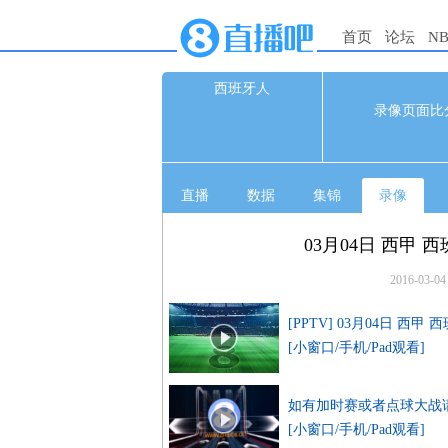
首页
论坛
N
西班牙人
0
录像页面比
0
直播
数据
集锦
录像
03月04日 西甲 
2016-03-04
[PPTV] 03月04日 西
[小窗口/手机/Pad观看]
如有加时赛或者点球大战
[小窗口/手机/Pad观看]