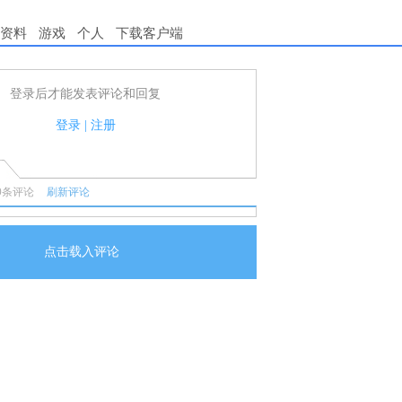
资料
游戏
个人
下载客户端
登录后才能发表评论和回复
用户可以发表评论了！
守国家法律法规.
登录
|
注册
任何宣传、广告、侮辱攻击他人、刷屏等信息.
0
条评论
刷新评论
点击载入评论