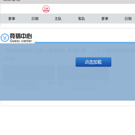
赛事
日期
主队
客队
赛事
日期
【足球友谊赛 上海上港进球】本场比赛，上海上港能否取得进球
19:00）
能
(
1.9
)
不能
(
1.9
)
83%
17%
499
次
340129
$
100
次
49380
$