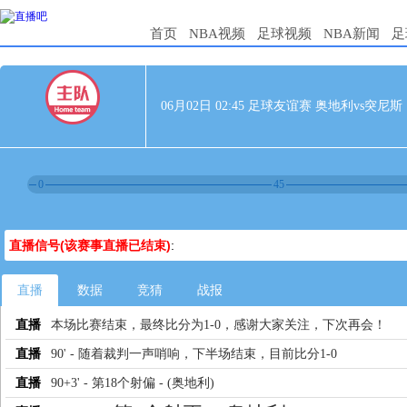
首页
NBA视频
足球视频
NBA新闻
足
06月02日 02:45 足球友谊赛 奥地利vs突尼斯
0
45
直播信号(该赛事直播已结束)
:
直播
数据
竞猜
战报
直播
本场比赛结束，最终比分为1-0，感谢大家关注，下次再会！
直播
90' - 随着裁判一声哨响，下半场结束，目前比分1-0
直播
90+3' - 第18个射偏 - (奥地利)