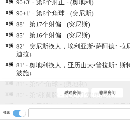
90+3' - 第6个射正 - (奥地利)
直播
90+1' - 第6个角球 - (突尼斯)
直播
88' - 第17个射偏 - (突尼斯)
直播
85' - 第16个射偏 - (突尼斯)
直播
82' - 突尼斯换人，埃利亚斯•萨阿德↑ 拉
直播
迪拉↓
81' - 奥地利换人，亚历山大•普拉斯↑ 斯
直播
波施↓
81' - 第5个角球 - (奥地利)
直播
球迷房间
彩民房间
80' - 第3张黄牌 - 凯文•丹索(奥地利)
直播
78' - 突尼斯换人，哈吉•马哈穆德↑ 汉尼
直播
弹幕
布里↓
77' - 第2张黄牌 - 马塞尔•萨比策尔(奥地利
直播