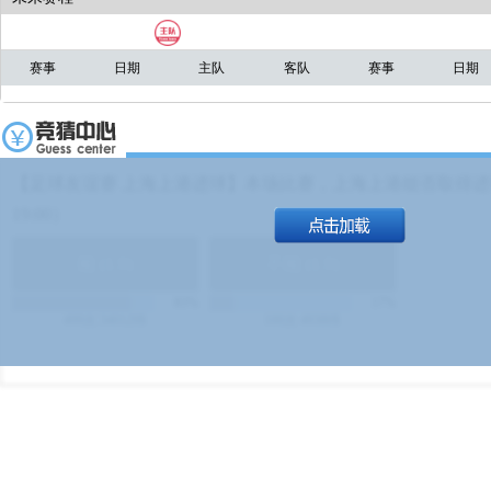
赛事
日期
主队
客队
赛事
日期
【足球友谊赛 上海上港进球】本场比赛，上海上港能否取得进球
19:00）
能
(
1.9
)
不能
(
1.9
)
83%
17%
499
次
340129
$
100
次
49380
$