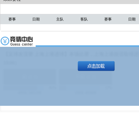
赛事
日期
主队
客队
赛事
日期
【足球友谊赛 上海上港进球】本场比赛，上海上港能否取得进球
19:00）
能
(
1.9
)
不能
(
1.9
)
83%
17%
499
次
340129
$
100
次
49380
$