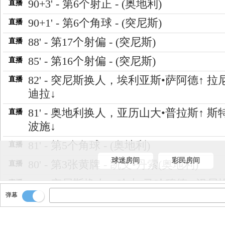
90+3' - 第6个射正 - (奥地利)
直播
90+1' - 第6个角球 - (突尼斯)
直播
88' - 第17个射偏 - (突尼斯)
直播
85' - 第16个射偏 - (突尼斯)
直播
82' - 突尼斯换人，埃利亚斯•萨阿德↑ 拉
直播
迪拉↓
81' - 奥地利换人，亚历山大•普拉斯↑ 斯
直播
波施↓
81' - 第5个角球 - (奥地利)
直播
球迷房间
彩民房间
80' - 第3张黄牌 - 凯文•丹索(奥地利)
直播
78' - 突尼斯换人，哈吉•马哈穆德↑ 汉尼
直播
弹幕
布里↓
77' - 第2张黄牌 - 马塞尔•萨比策尔(奥地利
直播