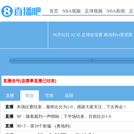
首页
NBA视频
足球视频
NBA新闻
足
06月02日 02:45 足球友谊赛 奥地利vs突尼斯
0
45
直播信号(该赛事直播已结束)
:
直播
数据
竞猜
战报
直播
本场比赛结束，最终比分为1-0，感谢大家关注，下次再会！
直播
90' - 随着裁判一声哨响，下半场结束，目前比分1-0
直播
90+3' - 第18个射偏 - (奥地利)