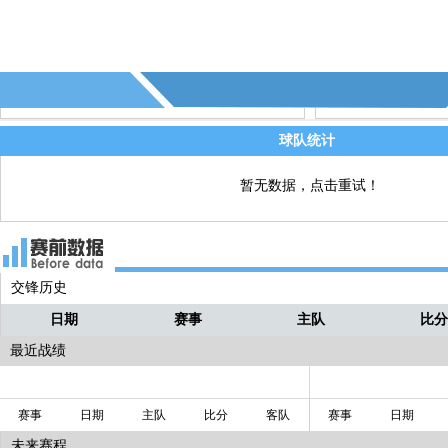
74' - 第3个越位 - (突尼斯)
直播
71' - 第5个射正 - (突尼斯)
直播
67' - 第4个角球 - (突尼斯)
直播
67' - 第15个射偏 - (突尼斯)
直播
球队统计
暂无数据，点击重试！
交锋历史
日期
赛事
主队
比
最近战绩
赛事
日期
主队
比分
客队
赛事
日期
未来赛程