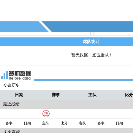
70' - 第4个进球 - 巴里斯•伊尔马兹(土耳其)
直播
射门 (助攻: 伊尔凡•坎•卡赫维奇)
70' - 第7个射正 - (土耳其)
直播
69' - 第14个射偏 - (土耳其)
直播
球队统计
暂无数据，点击重试！
交锋历史
日期
赛事
主队
比
最近战绩
赛事
日期
主队
比分
客队
赛事
日期
未来赛程