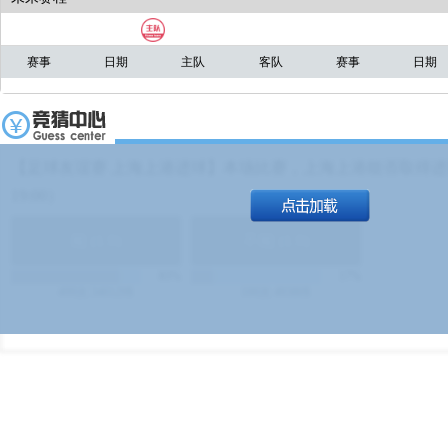
赛事
日期
主队
客队
赛事
日期
【足球友谊赛 上海上港进球】本场比赛，上海上港能否取得进球
19:00）
能
(
1.9
)
不能
(
1.9
)
83%
17%
499
次
340129
$
100
次
49380
$