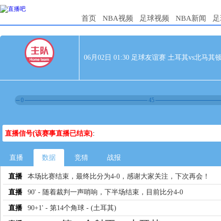
首页
NBA视频
足球视频
NBA新闻
足
06月02日 01:30 足球友谊赛 土耳其vs北马其
0
45
直播信号(该赛事直播已结束)
:
直播
数据
竞猜
战报
直播
本场比赛结束，最终比分为4-0，感谢大家关注，下次再会！
直播
90' - 随着裁判一声哨响，下半场结束，目前比分4-0
直播
90+1' - 第14个角球 - (土耳其)