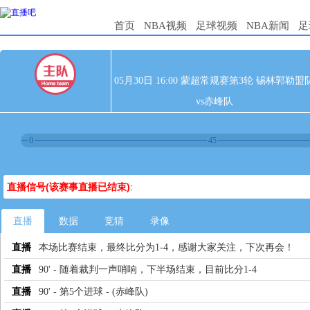
首页
NBA视频
足球视频
NBA新闻
足
05月30日 16:00 蒙超常规赛第3轮 锡林郭勒盟
vs赤峰队
0
45
直播信号(该赛事直播已结束)
:
直播
数据
竞猜
录像
直播
本场比赛结束，最终比分为1-4，感谢大家关注，下次再会！
直播
90' - 随着裁判一声哨响，下半场结束，目前比分1-4
直播
90' - 第5个进球 - (赤峰队)