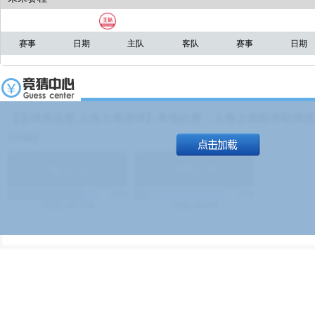
赛事
日期
主队
客队
赛事
日期
【足球友谊赛 上海上港进球】本场比赛，上海上港能否取得进球
19:00）
能
(
1.9
)
不能
(
1.9
)
83%
17%
499
次
340129
$
100
次
49380
$