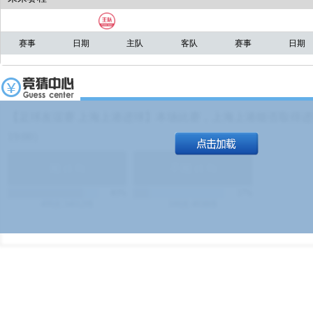
赛事
日期
主队
客队
赛事
日期
【足球友谊赛 上海上港进球】本场比赛，上海上港能否取得进球
19:00）
能
(
1.9
)
不能
(
1.9
)
83%
17%
499
次
340129
$
100
次
49380
$