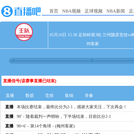
首页
NBA视频
足球视频
NBA新闻
足
05月16日 15:30 足协杯第3轮 兰州陇原竞技vs
州客家
0
45
直播信号(该赛事直播已结束)
:
直播
数据
竞猜
集锦
录像
直播
本场比赛结束，最终比分为2-1，感谢大家关注，下次再会！
直播
90' - 随着裁判一声哨响，下半场结束，目前比分2-1
直播
90+6' - 第14个角球 - (梅州客家)