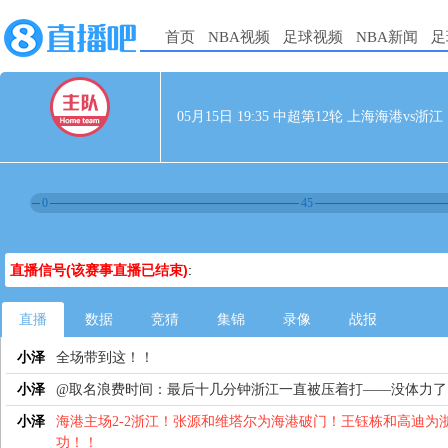
首页
NBA视频
足球视频
NBA新闻
足
05月15日 19:35 中超第12轮 上海海港vs浙江
0
45
直播信号(该赛事直播已结束)
:
直播
数据
竞猜
集锦
录像
战报
小泽
全场带到这！！
小泽
@取名浪费时间：最后十几分钟浙江一直被压着打——没体力了
小泽
海港主场2-2浙江！张源和维塔尔为海港破门！王钰栋和高迪为
功！！