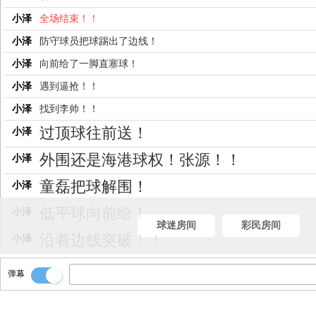
小泽
全场结束！！
小泽
防守球员把球踢出了边线！
小泽
向前给了一脚直塞球！
小泽
遇到逼抢！！
小泽
找到李帅！！
过顶球往前送！
小泽
外围还是海港球权！张源！！
小泽
童磊把球解围！
小泽
低平球向前给！
小泽
球迷房间
彩民房间
沿着边线突破！！
小泽
岳鑫得球！
小泽
弹幕
把球分到左边路！
小泽