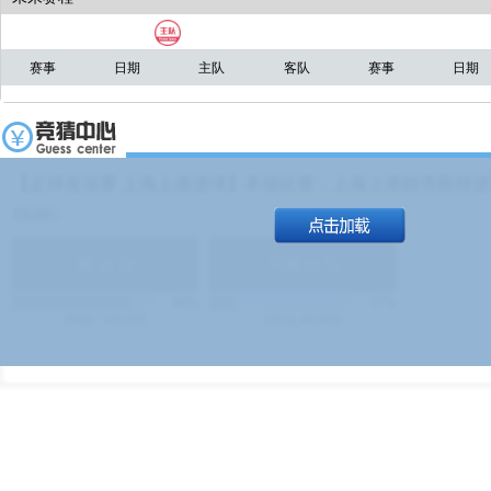
赛事
日期
主队
客队
赛事
日期
【足球友谊赛 上海上港进球】本场比赛，上海上港能否取得进球
19:00）
能
(
1.9
)
不能
(
1.9
)
83%
17%
499
次
340129
$
100
次
49380
$