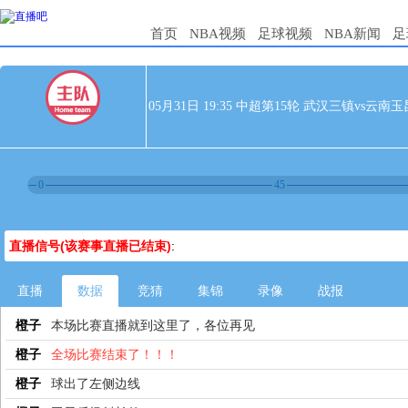
首页
NBA视频
足球视频
NBA新闻
足
05月31日 19:35 中超第15轮 武汉三镇vs云南玉
0
45
直播信号(该赛事直播已结束)
:
直播
数据
竞猜
集锦
录像
战报
橙子
本场比赛直播就到这里了，各位再见
橙子
全场比赛结束了！！！
橙子
球出了左侧边线