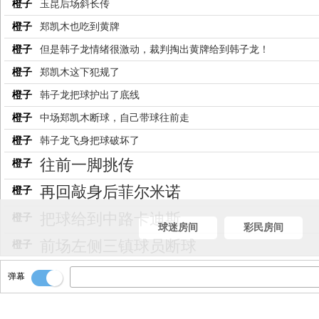
橙子
玉昆后场斜长传
橙子
郑凯木也吃到黄牌
橙子
但是韩子龙情绪很激动，裁判掏出黄牌给到韩子龙！
橙子
郑凯木这下犯规了
橙子
韩子龙把球护出了底线
橙子
中场郑凯木断球，自己带球往前走
橙子
韩子龙飞身把球破坏了
往前一脚挑传
橙子
再回敲身后菲尔米诺
橙子
把球给到中路卡迪斯
橙子
球迷房间
彩民房间
前场左侧三镇球员断球
橙子
王智峰大脚开球
橙子
弹幕
比赛继续
橙子