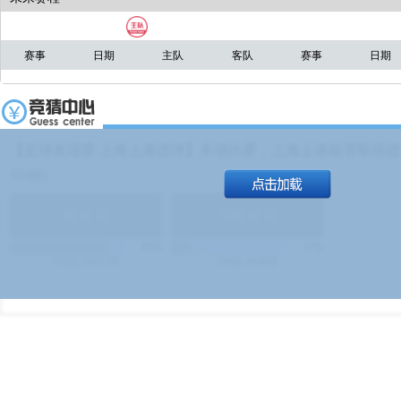
赛事
日期
主队
客队
赛事
日期
【足球友谊赛 上海上港进球】本场比赛，上海上港能否取得进球
19:00）
能
(
1.9
)
不能
(
1.9
)
83%
17%
499
次
340129
$
100
次
49380
$