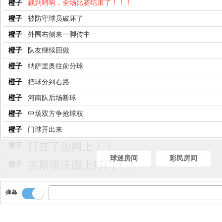
橙子
裁判哨响，全场比赛结束了！！！
橙子
被防守球员破坏了
橙子
外围右侧来一脚传中
橙子
队友继续回做
橙子
纳萨里奥往前分球
橙子
把球分到右路
橙子
河南队后场断球
橙子
中场双方争抢球权
橙子
门球开出来
打在了边网上！！
橙子
球迷房间
彩民房间
古斯塔沃跟上打门！！
橙子
纳萨里奥直塞
橙子
弹幕
古斯塔沃把球拿到，分到右侧
橙子