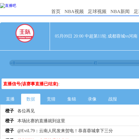
首页
NBA视频
足球视频
NBA新闻
足
05月09日 20:00 中超第11轮 成都蓉城vs河南
0
45
直播信号(该赛事直播已结束)
:
直播
数据
竞猜
集锦
录像
战报
橙子
各位再见
橙子
本场比赛的直播就到这里
橙子
@EviL79：云南人民发来贺电！恭喜蓉城拿下三分