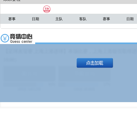
赛事
日期
主队
客队
赛事
日期
【足球友谊赛 上海上港进球】本场比赛，上海上港能否取得进球
19:00）
能
(
1.9
)
不能
(
1.9
)
83%
17%
499
次
340129
$
100
次
49380
$