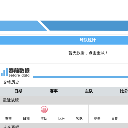
本场比赛第一个进球！
34' - 第1张黄牌，裁判出示了本场比赛
直播
张黄牌，给了(仁川联合)
27' - 第4个角球 - (浦项制铁)
直播
球队统计
24' - 第3个角球 - (仁川联合)
直播
暂无数据，点击重试！
交锋历史
日期
赛事
主队
比
最近战绩
赛事
日期
主队
比分
客队
赛事
日期
未来赛程