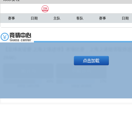
赛事
日期
主队
客队
赛事
日期
【足球友谊赛 上海上港进球】本场比赛，上海上港能否取得进球
19:00）
能
(
1.9
)
不能
(
1.9
)
83%
17%
499
次
340129
$
100
次
49380
$