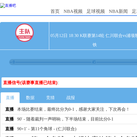
首页
NBA视频
足球视频
NBA新闻
足
05月12日 18:30 K联赛第14轮 仁川联合vs浦项
铁
0
45
直播信号(该赛事直播已结束)
:
直播
数据
竞猜
战报
直播
本场比赛结束，最终比分为0-1，感谢大家关注，下次再会！
直播
90' - 随着裁判一声哨响，下半场结束，目前比分0-1
直播
90+1' - 第11个角球 - (仁川联合)