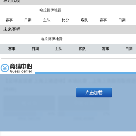
最近战绩
哈拉德伊地普
赛事
日期
主队
比分
客队
赛事
日期
未来赛程
哈拉德伊地普
赛事
日期
主队
客队
赛事
日期
【足球友谊赛 上海上港进球】本场比赛，上海上港能否取得进球
19:00）
能
(
1.9
)
不能
(
1.9
)
83%
17%
499
次
340129
$
100
次
49380
$