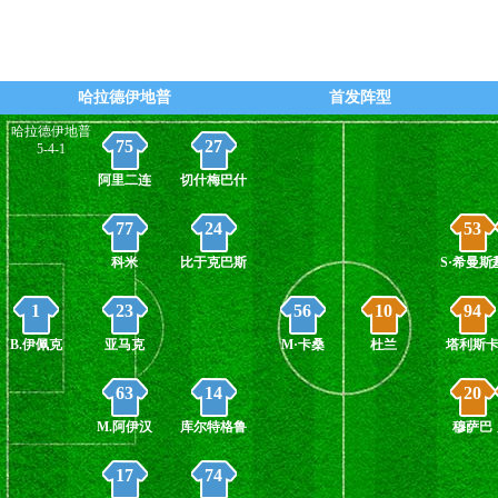
45+4' - 第8个角球 - (费内巴切)
直播
40' - 第7个角球 - (费内巴切)
直播
20' - 第6个角球 - (哈拉德伊地普)
直播
哈拉德伊地普
首发阵型
哈拉德伊地普
16' - 第5个角球 - (费内巴切)
直播
75
27
5-4-1
阿里二连
切什梅巴什
77
24
53
科米
比于克巴斯
S·希曼斯
1
23
56
10
94
B.伊佩克
亚马克
M·卡桑
杜兰
塔利斯
63
14
20
M.阿伊汉
库尔特格鲁
穆萨巴
17
74