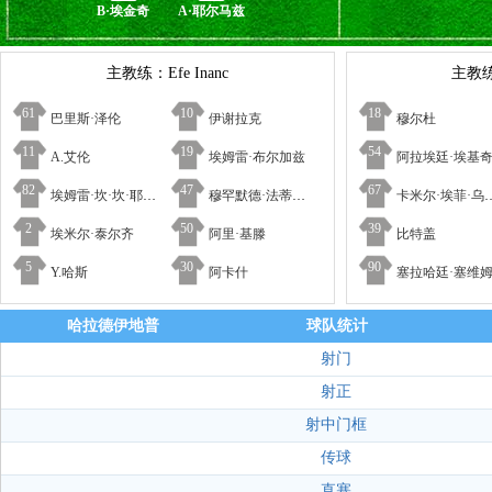
B·埃金奇
A·耶尔马兹
主教练：Efe Inanc
主教
61
10
18
巴里斯·泽伦
伊谢拉克
穆尔杜
11
19
54
A.艾伦
埃姆雷·布尔加兹
阿拉埃廷·埃基
82
47
67
埃姆雷·坎·坎·耶斯勒兹
穆罕默德·法蒂赫·耶尼艾
卡米尔·埃菲·乌雷根
2
50
39
埃米尔·泰尔齐
阿里·基滕
比特盖
5
30
90
Y.哈斯
阿卡什
塞拉哈廷·塞维
哈拉德伊地普
球队统计
射门
射正
射中门框
传球
直塞