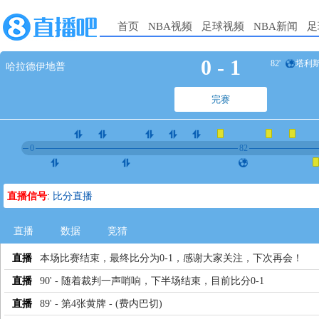
首页
NBA视频
足球视频
NBA新闻
足
0
-
1
82'
塔利
哈拉德伊地普
完赛
0
82
直播信号
:
比分直播
直播
数据
竞猜
直播
本场比赛结束，最终比分为0-1，感谢大家关注，下次再会！
直播
90' - 随着裁判一声哨响，下半场结束，目前比分0-1
直播
89' - 第4张黄牌 - (费内巴切)