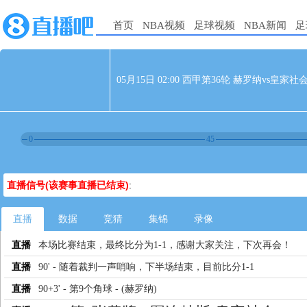
首页
NBA视频
足球视频
NBA新闻
足
05月15日 02:00 西甲第36轮 赫罗纳vs皇家社
0
45
直播信号(该赛事直播已结束)
:
直播
数据
竞猜
集锦
录像
直播
本场比赛结束，最终比分为1-1，感谢大家关注，下次再会！
直播
90' - 随着裁判一声哨响，下半场结束，目前比分1-1
直播
90+3' - 第9个角球 - (赫罗纳)