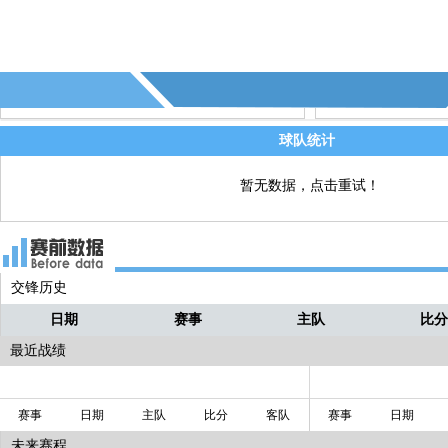
74' - 第5张黄牌 - 戈麦斯(皇家社会)
直播
73' - 第27个射偏 - (皇家社会)
直播
69' - 第26个射偏 - (赫罗纳)
直播
球队统计
暂无数据，点击重试！
交锋历史
日期
赛事
主队
比
最近战绩
赛事
日期
主队
比分
客队
赛事
日期
未来赛程