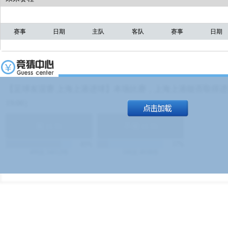
赛事
日期
主队
客队
赛事
日期
【足球友谊赛 上海上港进球】本场比赛，上海上港能否取得进球
19:00）
能
(
1.9
)
不能
(
1.9
)
83%
17%
499
次
340129
$
100
次
49380
$