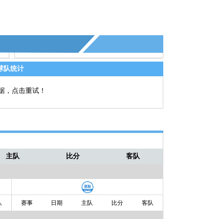
球队统计
据，点击重试！
主队
比分
客队
队
赛事
日期
主队
比分
客队