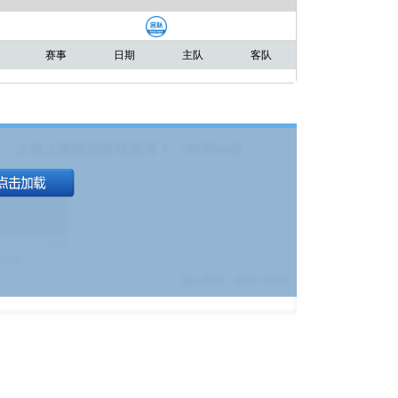
赛事
日期
主队
客队
，上海上港能否取得进球？（08月04日
1.9
)
17%
9380
$
截止时间：
08-01 19:00