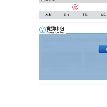
赛事
日期
主队
客队
【足球友谊赛 上海上港进球】本场比赛
19:00）
能
(
1.9
)
不能
(
83%
499
次
340129
$
100
次
4