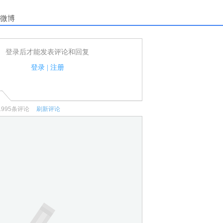
微博
登录后才能发表评论和回复
户可以发表评论了！
家法律法规.
登录
|
注册
何宣传、广告、侮辱攻击他人、刷屏等信息.
1995
条评论
刷新评论