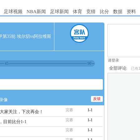
足球视频
NBA新闻
足球新闻
体育
竞猜
比分
数据
资料
1.电脑端新用
 西甲第35轮 埃尔切vs阿拉维斯
2.发言请遵守国
3.禁止发布任
请登录
45
90
全部评论
已有
反馈
录像
完赛
1-1
谢大家关注，下次再会！
完赛
1-1
，目前比分1-1
完赛
1-1