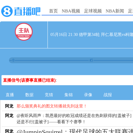
首页
NBA视频
足球视频
NBA新闻
足
05月16日 21:30 德甲第34轮 拜仁慕尼黑vs科
0
45
直播信号(该赛事直播已结束)
:
直播
数据
竞猜
集锦
录像
战报
阿龙
那么颁奖典礼的图文转播就先到这里！
阿龙
@夜听风雨声：凯恩最好的欧冠成绩还是在热刺获得的[盖被子]
还是不行[盖被子]——看看下个赛季！
@JumpinSquirrel：现代足球的五大联赛
阿龙