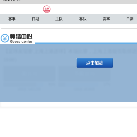
赛事
日期
主队
客队
赛事
日期
【足球友谊赛 上海上港进球】本场比赛，上海上港能否取得进球
19:00）
能
(
1.9
)
不能
(
1.9
)
83%
17%
499
次
340129
$
100
次
49380
$