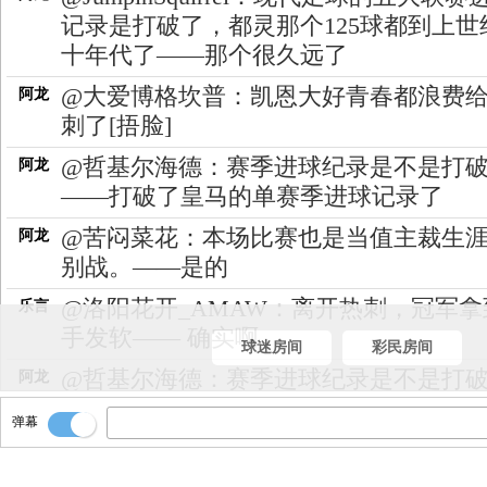
记录是打破了，都灵那个125球都到上世
十年代了——那个很久远了
@大爱博格坎普：凯恩大好青春都浪费
阿龙
刺了[捂脸]
@哲基尔海德：赛季进球纪录是不是打
阿龙
——打破了皇马的单赛季进球记录了
@苦闷菜花：本场比赛也是当值主裁生
阿龙
别战。——是的
@洛阳花开_AMAW：离开热刺，冠军拿
乐言
手发软—— 确实啊
球迷房间
彩民房间
@哲基尔海德：赛季进球纪录是不是打
阿龙
一会将由阿龙为大家带来颁奖仪式的图
乐言
弹幕
播~