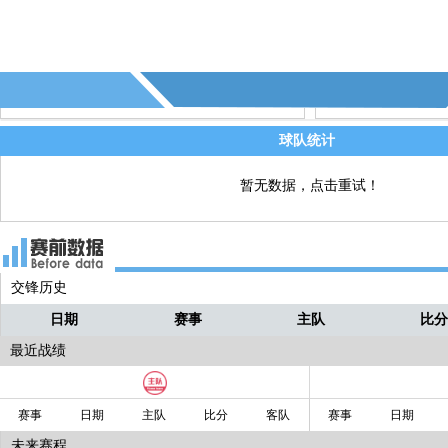
@楠涵潼：拜仁要举行加冕仪式了
乐言
@勇士矫健的补射6QLw：单刀不进 真
乐言
服了
@磊子2025：多少得分机会
乐言
@永恒之王MUN：这就是德甲
球队统计
乐言
最终拜仁主场5-1大胜科隆！德甲完美收
乐言
暂无数据，点击重试！
了！凯恩上演帽子戏法！比朔夫和杰克
别建功！
全场结束！！
乐言
交锋历史
被跟防放倒！
乐言
日期
赛事
主队
比
最近战绩
赛事
日期
主队
比分
客队
赛事
日期
未来赛程