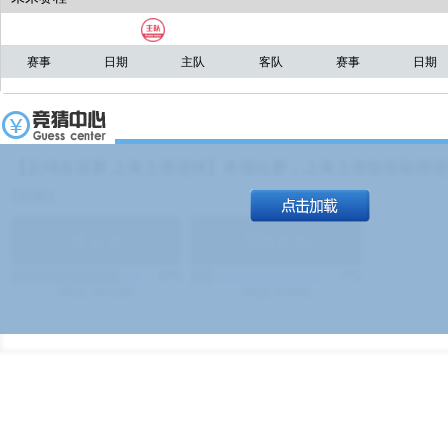
赛事
日期
主队
客队
赛事
日期
【足球友谊赛 上海上港进球】本场比赛，上海上港能否取得进球
19:00）
能
(
1.9
)
不能
(
1.9
)
83%
17%
499
次
340129
$
100
次
49380
$