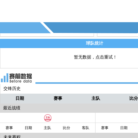
85' - 第13个射正 - (斯图加特)
直播
83' - 第12个射正 - (斯图加特)
直播
球队统计
暂无数据，点击重试！
交锋历史
日期
赛事
主队
比
最近战绩
赛事
日期
主队
比分
客队
赛事
日期
未来赛程