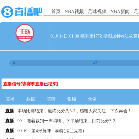
首页
NBA视频
足球视频
NBA新闻
足
01月14日 01:30 德甲第17轮 斯图加特vs法兰克
0
45
直播信号(该赛事直播已结束)
:
直播
数据
竞猜
集锦
录像
直播
本场比赛结束，最终比分为3-2，感谢大家关注，下次再会！
直播
90' - 随着裁判一声哨响，下半场结束，目前比分3-2
直播
90+6' - 第4张黄牌 - 泰特(法兰克福)