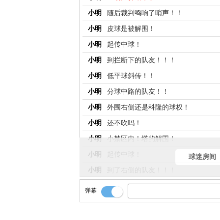
小明
随后裁判鸣响了哨声！！
小明
皮球是被解围！
小明
起传中球！
小明
到拦断下的队友！！！
小明
低平球斜传！！
小明
分球中路的队友！！
小明
外围右侧还是科隆的球权！
小明
还不吹吗！
小明
小禁区内！塔的解围！
小明
起传中球！
球迷房间
小明
到了右侧的队友！！！
小明
长传转移球给到右路！！！
弹幕