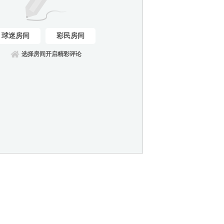
球迷房间
彩民房间
选择房间开启精彩评论