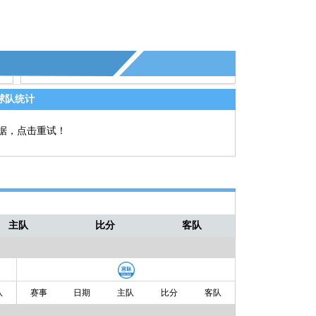
球队统计
据，点击重试！
主队
比分
客队
队
赛事
日期
主队
比分
客队