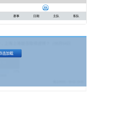
赛事
日期
主队
客队
，上海上港能否取得进球？（08月04日
1.9
)
17%
9380
$
截止时间：
08-01 19:00