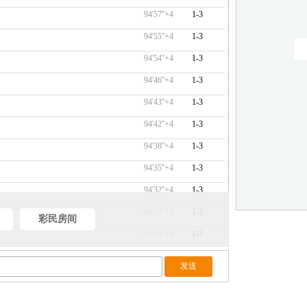
94'57''+4
1-3
94'55''+4
1-3
94'54''+4
1-3
94'46''+4
1-3
94'43''+4
1-3
94'42''+4
1-3
94'38''+4
1-3
94'35''+4
1-3
94'32''+4
1-3
94'30''+4
1-3
彩民房间
94'28''+4
1-3
94'24''+4
1-3