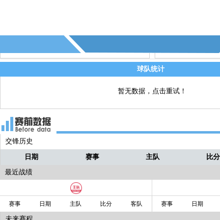
84' - 第13个角球 - (布莱顿)
直播
82' - 布莱顿换人，阿亚里↑ 巴莱巴↓
直播
球队统计
暂无数据，点击重试！
交锋历史
日期
赛事
主队
比
最近战绩
赛事
日期
主队
比分
客队
赛事
日期
未来赛程