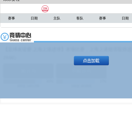
赛事
日期
主队
客队
赛事
日期
【足球友谊赛 上海上港进球】本场比赛，上海上港能否取得进球
19:00）
能
(
1.9
)
不能
(
1.9
)
83%
17%
499
次
340129
$
100
次
49380
$