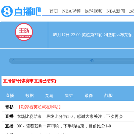
首页
NBA视频
足球视频
NBA新闻
足
05月17日 22:00 英超第37轮 利兹联vs布莱顿
0
45
直播信号(该赛事直播已结束)
:
直播
数据
竞猜
集锦
录像
战报
青衫
【独家看英超就在咪咕】
直播
本场比赛结束，最终比分为1-0，感谢大家关注，下次再会！
直播
90' - 随着裁判一声哨响，下半场结束，目前比分1-0