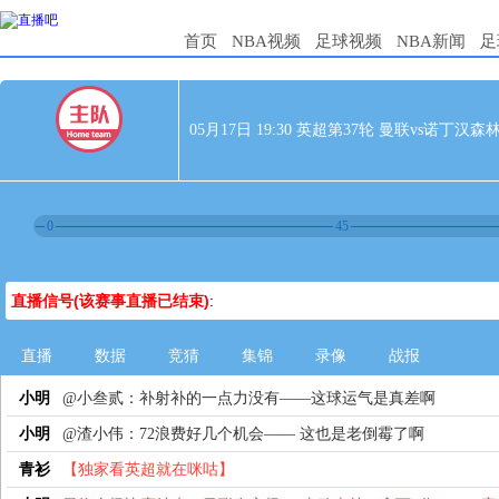
首页
NBA视频
足球视频
NBA新闻
足
05月17日 19:30 英超第37轮 曼联vs诺丁汉森
0
45
直播信号(该赛事直播已结束)
:
直播
数据
竞猜
集锦
录像
战报
小明
@小叁贰：补射补的一点力没有——这球运气是真差啊
小明
@渣小伟：72浪费好几个机会—— 这也是老倒霉了啊
青衫
【独家看英超就在咪咕】