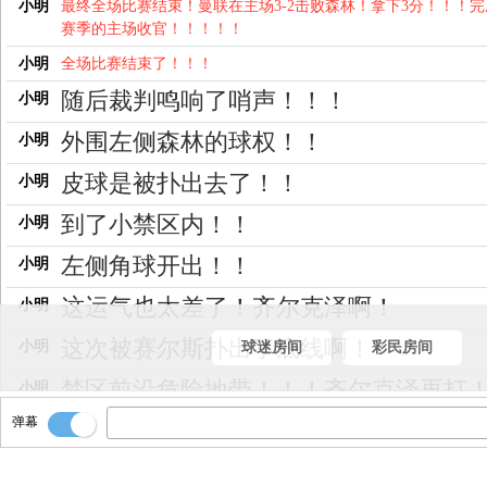
小明
最终全场比赛结束！曼联在主场3-2击败森林！拿下3分！！！完
赛季的主场收官！！！！！
小明
全场比赛结束了！！！
随后裁判鸣响了哨声！！！
小明
外围左侧森林的球权！！
小明
皮球是被扑出去了！！
小明
到了小禁区内！！
小明
左侧角球开出！！
小明
这运气也太差了！齐尔克泽啊！
小明
这次被赛尔斯扑出了底线啊！
小明
球迷房间
彩民房间
禁区前沿危险地带！！！齐尔克泽再打
小明
弹幕
被门线封堵！！
小明
推射！！
小明