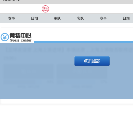
赛事
日期
主队
客队
赛事
日期
【足球友谊赛 上海上港进球】本场比赛，上海上港能否取得进球
19:00）
能
(
1.9
)
不能
(
1.9
)
83%
17%
499
次
340129
$
100
次
49380
$