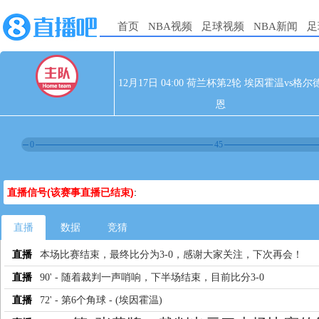
首页
NBA视频
足球视频
NBA新闻
足
12月17日 04:00 荷兰杯第2轮 埃因霍温vs格尔
恩
0
45
直播信号(该赛事直播已结束)
:
直播
数据
竞猜
直播
本场比赛结束，最终比分为3-0，感谢大家关注，下次再会！
直播
90' - 随着裁判一声哨响，下半场结束，目前比分3-0
直播
72' - 第6个角球 - (埃因霍温)