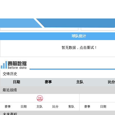
的第1个角球
随着主裁判一声哨响，上半场比赛开始
直播
本场比赛天气情况：局部有云,雨
直播
本场比赛场地情况：一般
直播
球队统计
大家好，欢迎收看本场比赛直播，球员
直播
在热身，比赛即将开始
暂无数据，点击重试！
交锋历史
日期
赛事
主队
比
最近战绩
赛事
日期
主队
比分
客队
赛事
日期
未来赛程