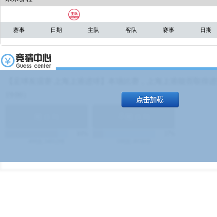
赛事
日期
主队
客队
赛事
日期
【足球友谊赛 上海上港进球】本场比赛，上海上港能否取得进球
19:00）
能
(
1.9
)
不能
(
1.9
)
83%
17%
499
次
340129
$
100
次
49380
$