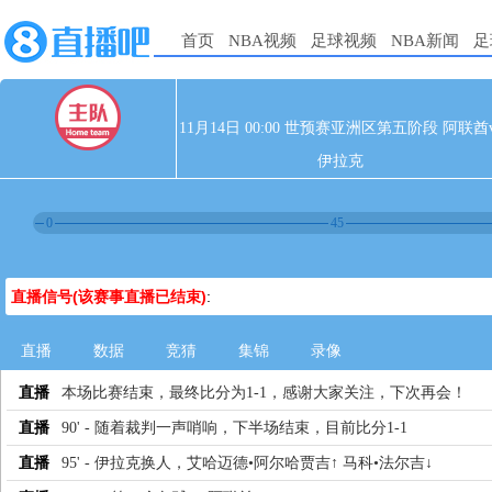
首页
NBA视频
足球视频
NBA新闻
足
11月14日 00:00 世预赛亚洲区第五阶段 阿联酋v
伊拉克
0
45
直播信号(该赛事直播已结束)
:
直播
数据
竞猜
集锦
录像
直播
本场比赛结束，最终比分为1-1，感谢大家关注，下次再会！
直播
90' - 随着裁判一声哨响，下半场结束，目前比分1-1
直播
95' - 伊拉克换人，艾哈迈德•阿尔哈贾吉↑ 马科•法尔吉↓