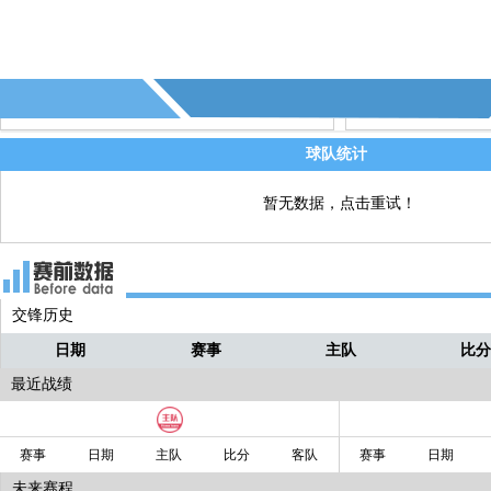
杜拉•拉马丹↓
61' - 第10个角球，本场比赛的第十个角
直播
经产生！
60' - 第9个角球 - (阿联酋)
直播
56' - 第8个角球 - (伊拉克)
球队统计
直播
暂无数据，点击重试！
交锋历史
日期
赛事
主队
比
最近战绩
赛事
日期
主队
比分
客队
赛事
日期
未来赛程