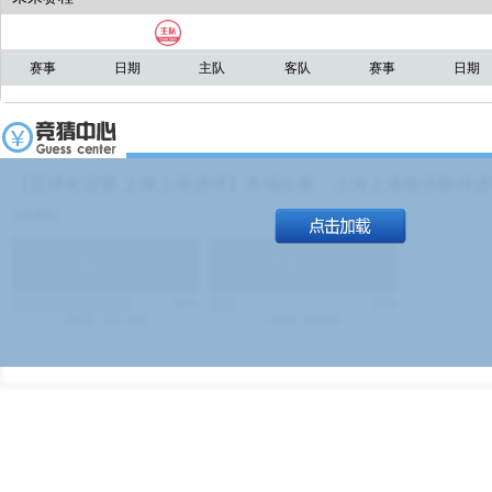
赛事
日期
主队
客队
赛事
日期
【足球友谊赛 上海上港进球】本场比赛，上海上港能否取得进球
19:00）
能
(
1.9
)
不能
(
1.9
)
83%
17%
499
次
340129
$
100
次
49380
$