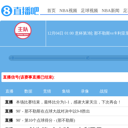
首页
NBA视频
足球视频
NBA新闻
足
12月04日 01:00 意杯第3轮 那不勒斯vs卡利亚
0
45
直播信号(该赛事直播已结束)
:
直播
数据
竞猜
集锦
录像
战报
直播
本场比赛结束，最终比分为1-1，感谢大家关注，下次再会！
直播
90' - 那不勒斯在点球大战对决中以9-8胜出
直播
90' - 第10个点球得分 - (那不勒斯)