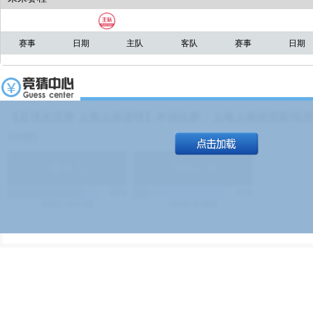
赛事
日期
主队
客队
赛事
日期
【足球友谊赛 上海上港进球】本场比赛，上海上港能否取得进球
19:00）
能
(
1.9
)
不能
(
1.9
)
83%
17%
499
次
340129
$
100
次
49380
$