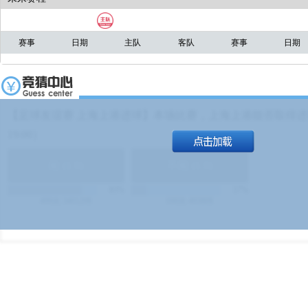
赛事
日期
主队
客队
赛事
日期
【足球友谊赛 上海上港进球】本场比赛，上海上港能否取得进球
19:00）
能
(
1.9
)
不能
(
1.9
)
83%
17%
499
次
340129
$
100
次
49380
$